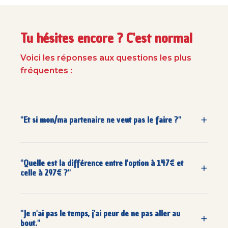
Tu hésites encore ? C'est normal
Voici les réponses aux questions les plus
fréquentes :
+
"Et si mon/ma partenaire ne veut pas le faire ?"
C’est la question la plus fréquente. La réponse
est simple :
OUI, ça marche même seul.e.
Une
"Quelle est la différence entre l'option à 147€ et
+
relation est une boucle. Si tu changes ta façon
celle à 297€ ?"
de communiquer, l'autre est obligé de se
L'option
Essentiel (147€)
est parfaite si tu es
repositionner. Si tu as peur que l'autonomie ne
autonome et que tu veux avancer à ton
suffise pas pour embarquer ton/ta partenaire,
"Je n'ai pas le temps, j'ai peur de ne pas aller au
+
rythme avec tous mes outils (audios, exercices,
bout."
l'option
VIP
avec coaching individuel peut