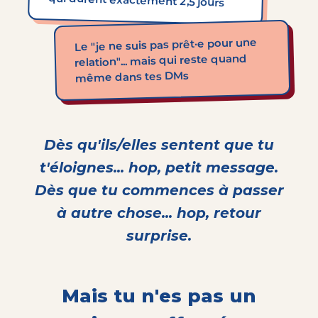
qui durent exactement 2,5 jours
Le "je ne suis pas prêt·e pour une
relation"... mais qui reste quand
même dans tes DMs
Dès qu'ils/elles sentent que tu
t'éloignes... hop, petit message.
Dès que tu commences à passer
à autre chose... hop, retour
surprise.
Mais tu n'es pas un